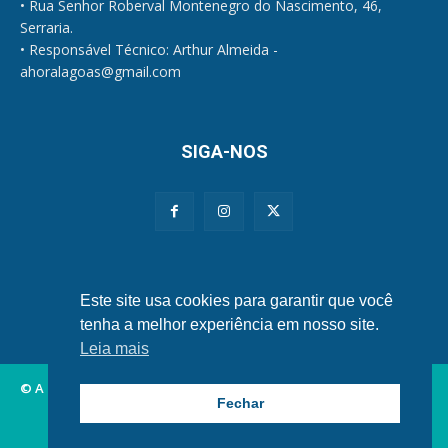
• Rua Senhor Roberval Montenegro do Nascimento, 46,
Serraria.
• Responsável Técnico: Arthur Almeida -
ahoralagoas@gmail.com
SIGA-NOS
Políticas de Privacidade e Cookies
Este site usa cookies para garantir que você
tenha a melhor experiência em nosso site.
Leia mais
© A Hora Alagoas.
Fechar
Alagoas
Municípios
Nordeste
Política
Brasil
Mundo
Esportes
Famosos
Tecnologia