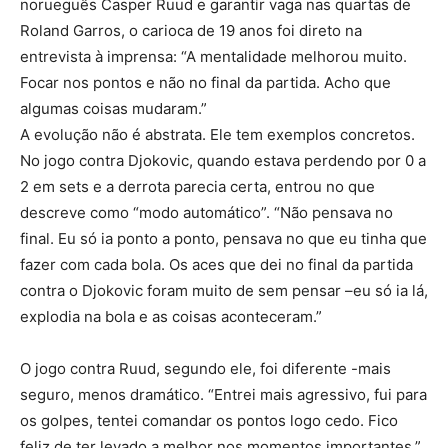
norueguês Casper Ruud e garantir vaga nas quartas de
Roland Garros, o carioca de 19 anos foi direto na
entrevista à imprensa: “A mentalidade melhorou muito.
Focar nos pontos e não no final da partida. Acho que
algumas coisas mudaram.”
A evolução não é abstrata. Ele tem exemplos concretos.
No jogo contra Djokovic, quando estava perdendo por 0 a
2 em sets e a derrota parecia certa, entrou no que
descreve como “modo automático”. “Não pensava no
final. Eu só ia ponto a ponto, pensava no que eu tinha que
fazer com cada bola. Os aces que dei no final da partida
contra o Djokovic foram muito de sem pensar –eu só ia lá,
explodia na bola e as coisas aconteceram.”
O jogo contra Ruud, segundo ele, foi diferente -mais
seguro, menos dramático. “Entrei mais agressivo, fui para
os golpes, tentei comandar os pontos logo cedo. Fico
feliz de ter levado a melhor nos momentos importantes.”