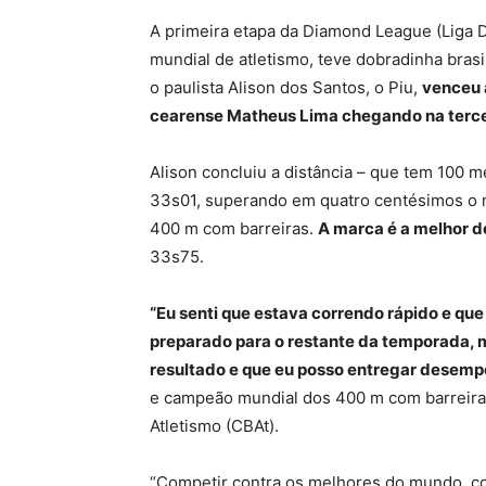
A primeira etapa da Diamond League (Liga Dia
mundial de atletismo, teve dobradinha brasi
o paulista Alison dos Santos, o Piu,
venceu 
cearense Matheus Lima chegando na terce
Alison concluiu a distância – que tem 100 
33s01, superando em quatro centésimos o 
400 m com barreiras.
A marca é a melhor d
33s75.
“Eu senti que estava correndo rápido e que
preparado para o restante da temporada, 
resultado e que eu posso entregar desempe
e campeão mundial dos 400 m com barreira
Atletismo (CBAt).
“Competir contra os melhores do mundo, co