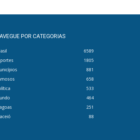
AVEGUE POR CATEGORIAS
asil
6589
sportes
1805
nicípios
881
amosos
658
lítica
533
undo
464
lagoas
251
aceió
88