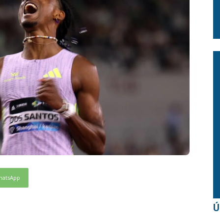
hatsApp
Ú