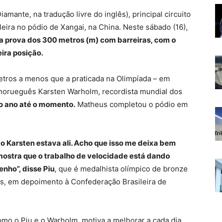
mante, na tradução livre do inglês), principal circuito
leira no pódio de Xangai, na China. Neste sábado (16),
a prova dos 300 metros (m) com barreiras, com o
ira posição.
metros a menos que a praticada na Olimpíada – em
norueguês Karsten Warholm, recordista mundial dos
o ano até o momento.
Matheus completou o pódio em
 o Karsten estava ali. Acho que isso me deixa bem
mostra que o trabalho de velocidade está dando
nho”, disse Piu
, que é medalhista olímpico de bronze
s, em depoimento à Confederação Brasileira de
mo o Piu e o Warholm, motiva a melhorar a cada dia.