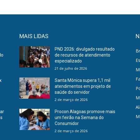
MAIS LIDAS
N
PND 2026: divulgado resultado
Br
do
de recursos de atendimento
E
especializado
21 de julho de 2026
Mu
F
x
Santa Mônica supera 1,1 mil
atendimentos em projeto de
Po
saúde do servidor
M
2 de março de 2026
A
rar
Procon Alagoas promove mais
M
es
um feirão na Semana do
Consumidor
2 de março de 2026