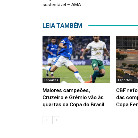
sustentável – AMA
LEIA TAMBÉM
Esportes
Esportes
Maiores campeões,
CBF refo
Cruzeiro e Grêmio vão às
das comp
quartas da Copa do Brasil
Copa Fem