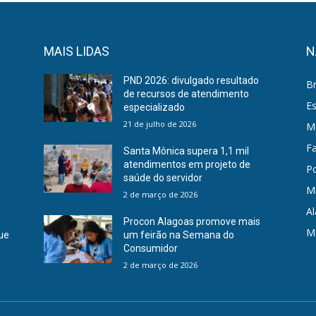
MAIS LIDAS
N
PND 2026: divulgado resultado
Br
a
de recursos de atendimento
E
especializado
21 de julho de 2026
Mu
F
Santa Mônica supera 1,1 mil
atendimentos em projeto de
Po
saúde do servidor
M
2 de março de 2026
A
Procon Alagoas promove mais
M
que
um feirão na Semana do
Consumidor
2 de março de 2026