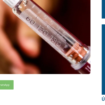
hatsApp
Ú