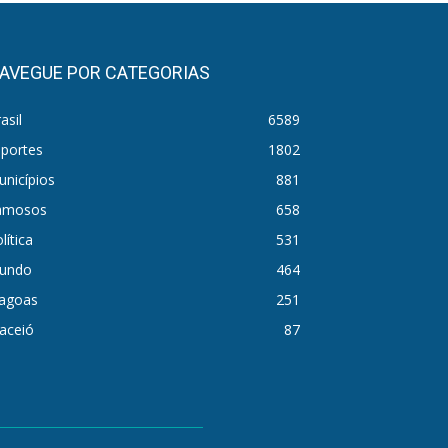
AVEGUE POR CATEGORIAS
asil
6589
sportes
1802
nicípios
881
amosos
658
lítica
531
undo
464
lagoas
251
aceió
87