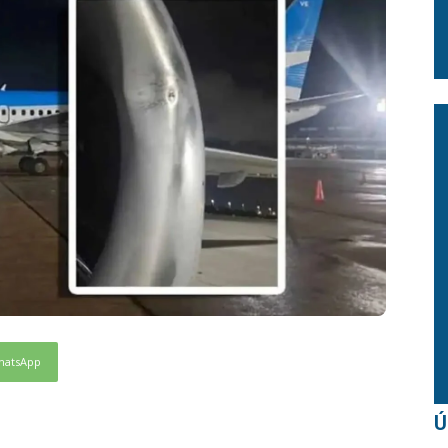
hatsApp
Ú