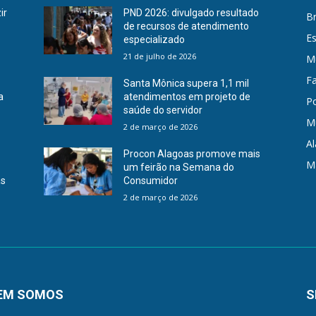
ir
PND 2026: divulgado resultado
Br
de recursos de atendimento
E
especializado
21 de julho de 2026
Mu
F
Santa Mônica supera 1,1 mil
a
atendimentos em projeto de
Po
saúde do servidor
M
2 de março de 2026
A
Procon Alagoas promove mais
M
um feirão na Semana do
as
Consumidor
2 de março de 2026
EM SOMOS
S