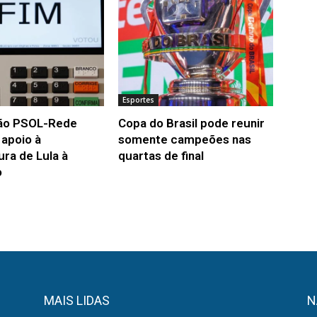
Esportes
ão PSOL-Rede
Copa do Brasil pode reunir
a apoio à
somente campeões nas
ura de Lula à
quartas de final
o
MAIS LIDAS
N