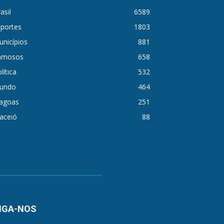
asil
6589
sportes
1803
nicípios
881
amosos
658
lítica
532
undo
464
lagoas
251
aceió
88
IGA-NOS