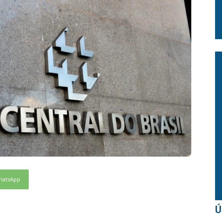
hatsApp
Ú