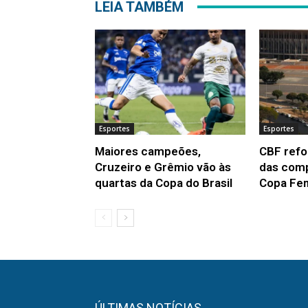
LEIA TAMBÉM
Esportes
Esportes
Maiores campeões,
CBF refo
Cruzeiro e Grêmio vão às
das comp
quartas da Copa do Brasil
Copa Fem
ÚLTIMAS NOTÍCIAS