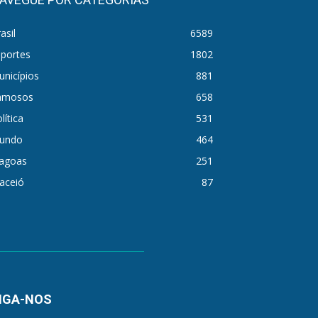
asil
6589
sportes
1802
nicípios
881
amosos
658
lítica
531
undo
464
lagoas
251
aceió
87
IGA-NOS