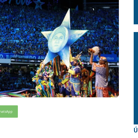
hatsApp
Ú