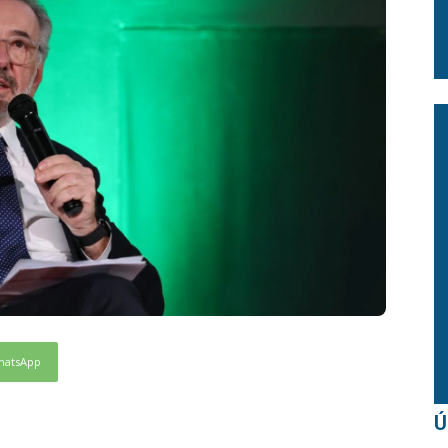
hatsApp
Ú