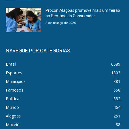
Procon Alagoas promove mais um feirão
na Semana do Consumidor
2 de março de 2026
NAVEGUE POR CATEGORIAS
Brasil
6589
Esportes
1803
Municípios
881
Famosos
658
Política
532
Mundo
464
Alagoas
251
Maceió
88