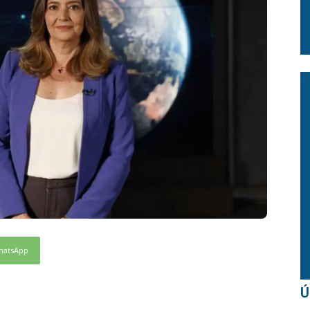
hatsApp
Ú