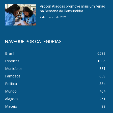
Procon Alagoas promove mais um feirão
na Semana do Consumidor
2 de março de 2026
NAVEGUE POR CATEGORIAS
Brasil
6589
Esportes
1806
Municípios
881
Famosos
658
Política
534
Mundo
464
Alagoas
251
Maceió
88