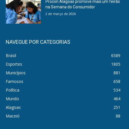
Procon Alagoas promove mais um feirão
na Semana do Consumidor
2 de março de 2026
NAVEGUE POR CATEGORIAS
Brasil
6589
Esportes
1805
Municípios
881
Famosos
658
Política
534
Mundo
464
Alagoas
251
Maceió
88