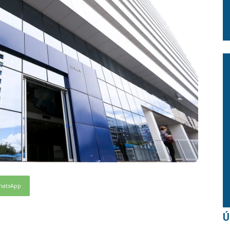
hatsApp
Ú