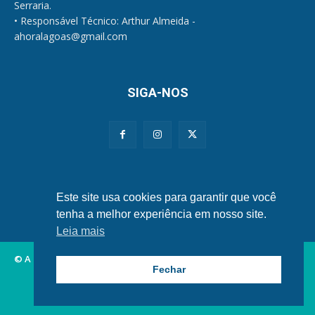
Serraria.
• Responsável Técnico: Arthur Almeida -
ahoralagoas@gmail.com
SIGA-NOS
Políticas de Privacidade e Cookies
Este site usa cookies para garantir que você
tenha a melhor experiência em nosso site.
Leia mais
© A Hora Alagoas.
Fechar
Alagoas
Municípios
Nordeste
Política
Brasil
Mundo
Esportes
Famosos
Tecnologia