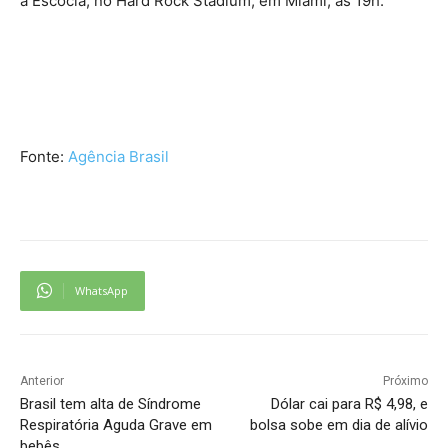
a Escócia, no Hard Rock Stadium, em Miami, às 19h.
Fonte:
Agência Brasil
WhatsApp
Anterior
Próximo
Brasil tem alta de Síndrome
Dólar cai para R$ 4,98, e
Respiratória Aguda Grave em
bolsa sobe em dia de alívio
bebês