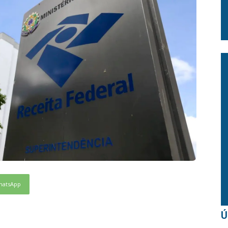
hatsApp
Ú