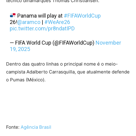
técnico dinamarquês Thomas Christiansen.
Panama will play at
#FIFAWorldCup
26!
@aramco
|
#WeAre26
pic.twitter.com/pr8ndatIPD
— FIFA World Cup (@FIFAWorldCup)
November
19, 2025
Dentro das quatro linhas o principal nome é o meio-
campista Adalberto Carrasquilla, que atualmente defende
o Pumas (México).
Fonte:
Agência Brasil