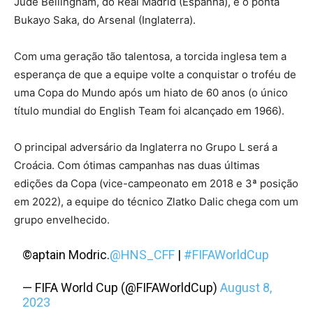
Jude Bellingham, do Real Madrid (Espanha), e o ponta
Bukayo Saka, do Arsenal (Inglaterra).
Com uma geração tão talentosa, a torcida inglesa tem a
esperança de que a equipe volte a conquistar o troféu de
uma Copa do Mundo após um hiato de 60 anos (o único
título mundial do English Team foi alcançado em 1966).
O principal adversário da Inglaterra no Grupo L será a
Croácia. Com ótimas campanhas nas duas últimas
edições da Copa (vice-campeonato em 2018 e 3ª posição
em 2022), a equipe do técnico Zlatko Dalic chega com um
grupo envelhecido.
©️aptain Modric.
@HNS_CFF
|
#FIFAWorldCup
— FIFA World Cup (@FIFAWorldCup)
August 8,
2023