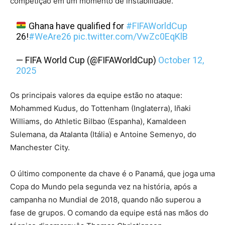
competição em um momento de instabilidade.
Ghana have qualified for
#FIFAWorldCup
26!
#WeAre26
pic.twitter.com/VwZc0EqKlB
— FIFA World Cup (@FIFAWorldCup)
October 12,
2025
Os principais valores da equipe estão no ataque:
Mohammed Kudus, do Tottenham (Inglaterra), Iñaki
Williams, do Athletic Bilbao (Espanha), Kamaldeen
Sulemana, da Atalanta (Itália) e Antoine Semenyo, do
Manchester City.
O último componente da chave é o Panamá, que joga uma
Copa do Mundo pela segunda vez na história, após a
campanha no Mundial de 2018, quando não superou a
fase de grupos. O comando da equipe está nas mãos do