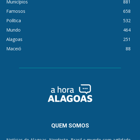
Municípios
881
Famosos
658
Política
532
Mundo
464
Alagoas
251
Maceió
88
QUEM SOMOS
Notícias de Alagoas, Nordeste, Brasil e mundo com agilidade,