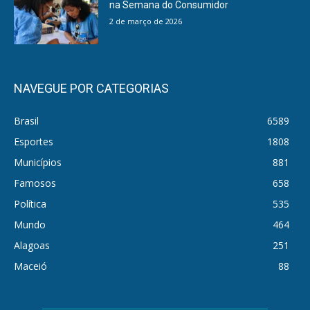
na Semana do Consumidor
2 de março de 2026
NAVEGUE POR CATEGORIAS
Brasil
6589
Esportes
1808
Municípios
881
Famosos
658
Política
535
Mundo
464
Alagoas
251
Maceió
88