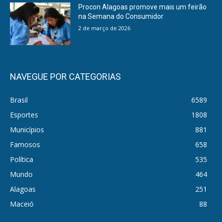
Procon Alagoas promove mais um feirão
na Semana do Consumidor
2 de março de 2026
NAVEGUE POR CATEGORIAS
Brasil
6589
Esportes
1808
Municípios
881
Famosos
658
Política
535
Mundo
464
Alagoas
251
Maceió
88