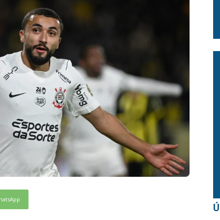
hatsApp
Ú