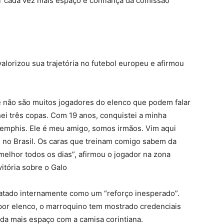
r cada vez mais espaço e confiança da comissão
valorizou sua trajetória no futebol europeu e afirmou
ue não são muitos jogadores do elenco que podem falar
nhei três copas. Com 19 anos, conquistei a minha
mphis. Ele é meu amigo, somos irmãos. Vim aqui
e no Brasil. Os caras que treinam comigo sabem da
elhor todos os dias”, afirmou o jogador na zona
vitória sobre o Galo
tratado internamente como um “reforço inesperado”.
mpor elenco, o marroquino tem mostrado credenciais
da mais espaço com a camisa corintiana.