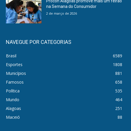
Procon Alagoas promove mais um feirão
na Semana do Consumidor
2 de março de 2026
NAVEGUE POR CATEGORIAS
Brasil
6589
Esportes
1808
Municípios
881
Famosos
658
Política
535
Mundo
464
Alagoas
251
Maceió
88