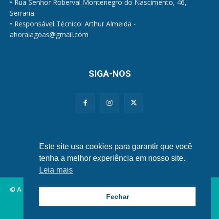
• Rua Senhor Roberval Montenegro do Nascimento, 46,
Serraria.
• Responsável Técnico: Arthur Almeida -
ahoralagoas@gmail.com
SIGA-NOS
Políticas de Privacidade e Cookies
Este site usa cookies para garantir que você
tenha a melhor experiência em nosso site.
Leia mais
© A Hora Alagoas.
Fechar
Alagoas
Municípios
Nordeste
Política
Brasil
Mundo
Esportes
Famosos
Tecnologia