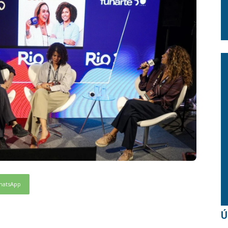
hatsApp
Ú