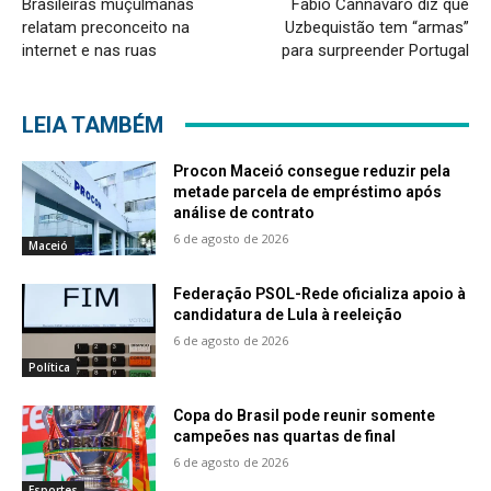
Brasileiras muçulmanas
Fabio Cannavaro diz que
relatam preconceito na
Uzbequistão tem “armas”
internet e nas ruas
para surpreender Portugal
LEIA TAMBÉM
Procon Maceió consegue reduzir pela
metade parcela de empréstimo após
análise de contrato
6 de agosto de 2026
Maceió
Federação PSOL-Rede oficializa apoio à
candidatura de Lula à reeleição
6 de agosto de 2026
Política
Copa do Brasil pode reunir somente
campeões nas quartas de final
6 de agosto de 2026
Esportes