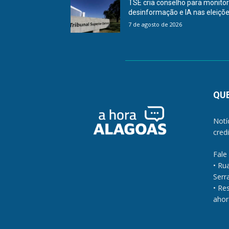
TSE cria conselho para monito
desinformação e IA nas eleiçõ
7 de agosto de 2026
QU
Notí
cred
Fale
• Ru
Serra
• Re
ahor