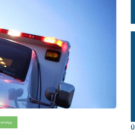
hatsApp
Ú