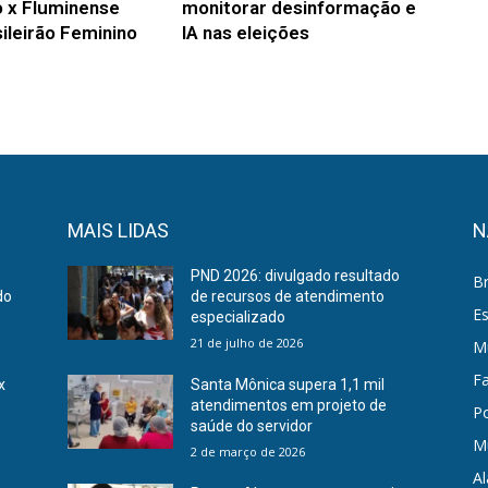
 x Fluminense
monitorar desinformação e
ileirão Feminino
IA nas eleições
MAIS LIDAS
N
PND 2026: divulgado resultado
Br
do
de recursos de atendimento
E
especializado
21 de julho de 2026
Mu
F
x
Santa Mônica supera 1,1 mil
atendimentos em projeto de
Po
saúde do servidor
M
2 de março de 2026
A