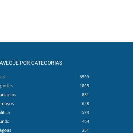
AVEGUE POR CATEGORIAS
asil
6589
sportes
1805
nicípios
881
amosos
658
lítica
533
undo
464
lagoas
251