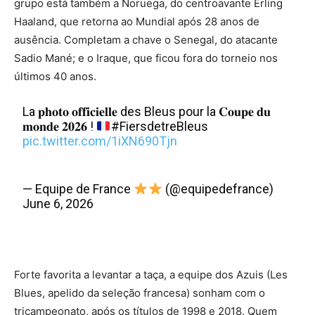
grupo está também a Noruega, do centroavante Erling
Haaland, que retorna ao Mundial após 28 anos de
ausência. Completam a chave o Senegal, do atacante
Sadio Mané; e o Iraque, que ficou fora do torneio nos
últimos 40 anos.
La 𝐩𝐡𝐨𝐭𝐨 𝐨𝐟𝐟𝐢𝐜𝐢𝐞𝐥𝐥𝐞 des Bleus pour la 𝐂𝐨𝐮𝐩𝐞 𝐝𝐮
𝐦𝐨𝐧𝐝𝐞 𝟐𝟎𝟐𝟔 !
#FiersdetreBleus
pic.twitter.com/1iXN690Tjn
— Equipe de France
(@equipedefrance)
June 6, 2026
Forte favorita a levantar a taça, a equipe dos Azuis (Les
Blues, apelido da seleção francesa) sonham com o
tricampeonato, após os títulos de 1998 e 2018. Quem