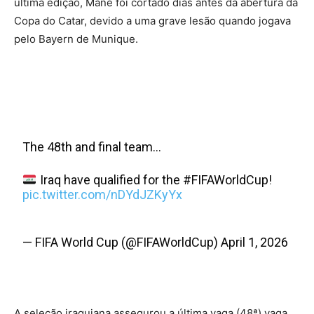
última edição, Mané foi cortado dias antes da abertura da
Copa do Catar, devido a uma grave lesão quando jogava
pelo Bayern de Munique.
The 48th and final team…
Iraq have qualified for the #FIFAWorldCup!
pic.twitter.com/nDYdJZKyYx
— FIFA World Cup (@FIFAWorldCup) April 1, 2026
A seleção iraquiana assegurou a última vaga (48ª) vaga