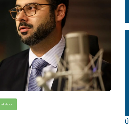
hatsApp
Ú