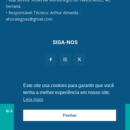
Serraria.
• Responsável Técnico: Arthur Almeida -
ahoralagoas@gmail.com
SIGA-NOS
Políticas de Privacidade e Cookies
Este site usa cookies para garantir que você
tenha a melhor experiência em nosso site.
Leia mais
© A Hora Alagoas.
Fechar
Alagoas
Municípios
Nordeste
Política
Brasil
Mundo
Esportes
Famosos
Tecnologia