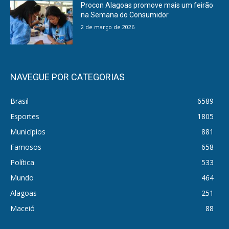
Procon Alagoas promove mais um feirão
na Semana do Consumidor
2 de março de 2026
NAVEGUE POR CATEGORIAS
Brasil
6589
Esportes
1805
Municípios
881
Famosos
658
Política
533
Mundo
464
Alagoas
251
Maceió
88