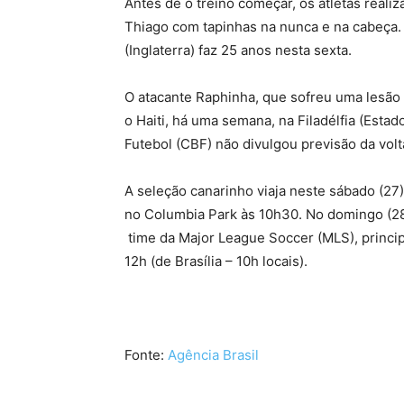
Antes de o treino começar, os atletas realiz
Thiago com tapinhas na nunca e na cabeça. 
(Inglaterra) faz 25 anos nesta sexta.
O atacante Raphinha, que sofreu uma lesão n
o Haiti, há uma semana, na Filadélfia (Esta
Futebol (CBF) não divulgou previsão da volt
A seleção canarinho viaja neste sábado (27), 
no Columbia Park às 10h30. No domingo (28
time da Major League Soccer (MLS), principa
12h (de Brasília – 10h locais).
Fonte:
Agência Brasil