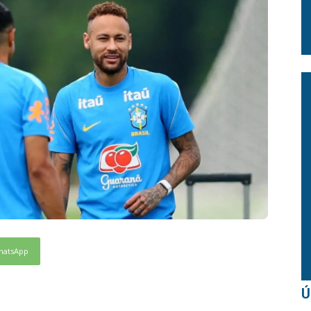
hatsApp
Ú