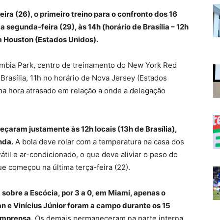
eira (26), o primeiro treino para o confronto dos 16
 segunda-feira (29), às 14h (horário de Brasília – 12h
 em Houston (Estados Unidos).
umbia Park, centro de treinamento do New York Red
Brasília, 11h no horário de Nova Jersey (Estados
ma hora atrasado em relação a onde a delegação
çaram justamente às 12h locais (13h de Brasília),
nda.
A bola deve rolar com a temperatura na casa dos
átil e ar-condicionado, o que deve aliviar o peso do
e começou na última terça-feira (22).
) sobre a Escócia, por 3 a 0, em Miami, apenas o
an e Vinícius Júnior foram a campo durante os 15
 imprensa.
Os demais permaneceram na parte interna