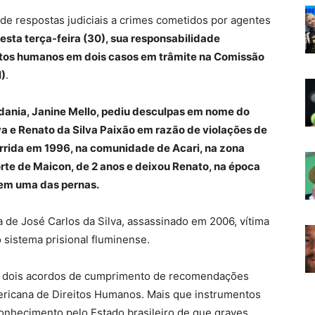
 de respostas judiciais a crimes cometidos por agentes
esta terça-feira (30), sua responsabilidade
eitos humanos em dois casos em trâmite na Comissão
H)
.
dania, Janine Mello, pediu desculpas em nome do
va e Renato da Silva Paixão em razão de violações de
orrida em 1996, na comunidade de Acari, na zona
orte de Maicon, de 2 anos e deixou Renato, na época
sem uma das pernas.
a de José Carlos da Silva, assassinado em 2006, vítima
 sistema prisional fluminense.
de dois acordos de cumprimento de recomendações
ericana de Direitos Humanos. Mais que instrumentos
onhecimento pelo Estado brasileiro de que graves