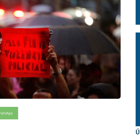
hatsApp
Ú