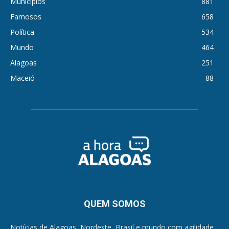
Municípios
881
Famosos
658
Política
534
Mundo
464
Alagoas
251
Maceió
88
QUEM SOMOS
Notícias de Alagoas, Nordeste, Brasil e mundo com agilidade,