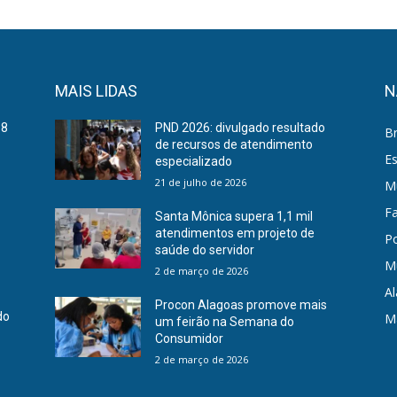
MAIS LIDAS
N
68
PND 2026: divulgado resultado
Br
de recursos de atendimento
E
especializado
21 de julho de 2026
Mu
F
Santa Mônica supera 1,1 mil
atendimentos em projeto de
Po
saúde do servidor
M
2 de março de 2026
A
Procon Alagoas promove mais
do
M
um feirão na Semana do
Consumidor
2 de março de 2026