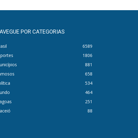
AVEGUE POR CATEGORIAS
asil
6589
sportes
1806
nicípios
881
amosos
658
lítica
534
undo
464
lagoas
251
aceió
88