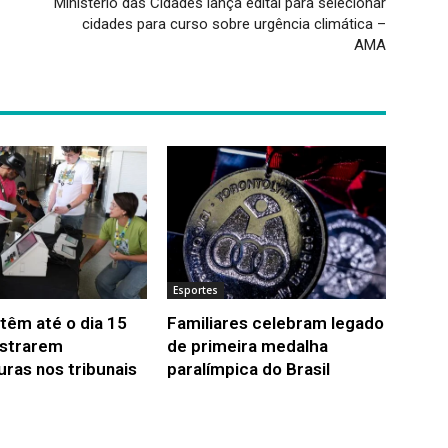
Ministério das Cidades lança edital para selecionar
cidades para curso sobre urgência climática –
AMA
Esportes
têm até o dia 15
Familiares celebram legado
istrarem
de primeira medalha
uras nos tribunais
paralímpica do Brasil