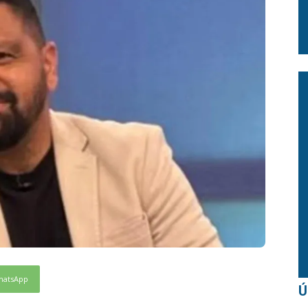
hatsApp
Ú