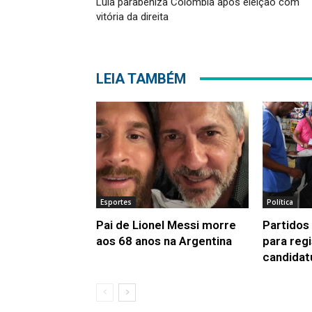
Lula parabeniza Colômbia após eleição com
vitória da direita
LEIA TAMBÉM
Esportes
Política
Pai de Lionel Messi morre
Partidos 
aos 68 anos na Argentina
para reg
candidat