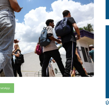
hatsApp
Ú