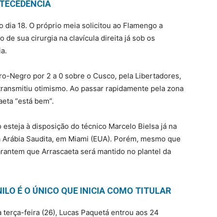
NTECEDÊNCIA
o dia 18. O próprio meia solicitou ao Flamengo a
de sua cirurgia na clavícula direita já sob os
a.
ubro-Negro por 2 a 0 sobre o Cusco, pela Libertadores,
transmitiu otimismo. Ao passar rapidamente pela zona
aeta “está bem”.
 esteja à disposição do técnico Marcelo Bielsa já na
a a Arábia Saudita, em Miami (EUA). Porém, mesmo que
arantem que Arrascaeta será mantido no plantel da
ILO É O ÚNICO QUE INICIA COMO TITULAR
 terça-feira (26), Lucas Paquetá entrou aos 24