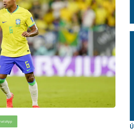
hatsApp
Ú