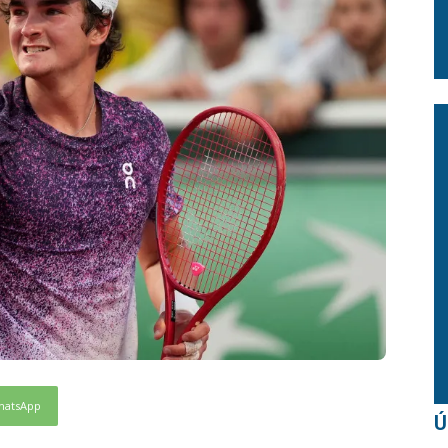
hatsApp
Ú