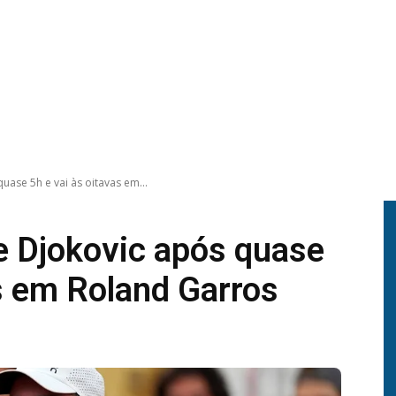
uase 5h e vai às oitavas em...
e Djokovic após quase
as em Roland Garros