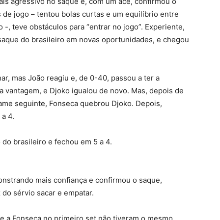
is agressivo no saque e, com um ace, confirmou o
e jogo – tentou bolas curtas e um equilíbrio entre
o -, teve obstáculos para “entrar no jogo”. Experiente,
 saque do brasileiro em novas oportunidades, e chegou
r, mas João reagiu e, de 0-40, passou a ter a
a vantagem, e Djoko igualou de novo. Mas, depois de
game seguinte, Fonseca quebrou Djoko. Depois,
 a 4.
do brasileiro e fechou em 5 a 4.
strando mais confiança e confirmou o saque,
 do sérvio sacar e empatar.
de a Fonseca no primeiro set não tiveram o mesmo