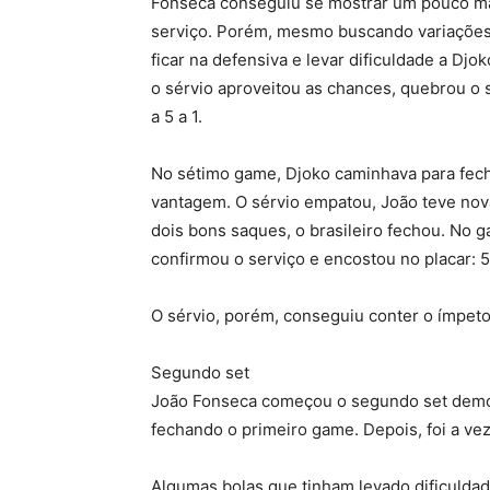
Fonseca conseguiu se mostrar um pouco ma
serviço. Porém, mesmo buscando variações d
ficar na defensiva e levar dificuldade a Djok
o sérvio aproveitou as chances, quebrou o
a 5 a 1.
No sétimo game, Djoko caminhava para fecha
vantagem. O sérvio empatou, João teve nov
dois bons saques, o brasileiro fechou. No 
confirmou o serviço e encostou no placar: 5
O sérvio, porém, conseguiu conter o ímpeto 
Segundo set
João Fonseca começou o segundo set demon
fechando o primeiro game. Depois, foi a vez
Algumas bolas que tinham levado dificulda