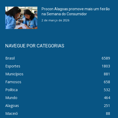
Procon Alagoas promove mais um feirão
na Semana do Consumidor
2 de março de 2026
NAVEGUE POR CATEGORIAS
Brasil
6589
Esportes
1803
Municípios
881
Famosos
658
Política
532
Mundo
464
Alagoas
251
Maceió
88