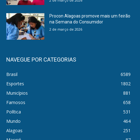
2 de março de 2026
Procon Alagoas promove mais um feirão
na Semana do Consumidor
2 de março de 2026
NAVEGUE POR CATEGORIAS
Brasil
6589
Esportes
1802
Municípios
881
Famosos
658
Política
531
Mundo
464
Alagoas
251
Maceió
87