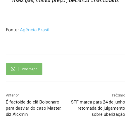
mais gás, menor preço”, declarou Chambriard.
Fonte:
Agência Brasil
WhatsApp
Anterior
Próximo
É factoide do clã Bolsonaro
STF marca para 24 de junho
para desviar do caso Master,
retomada do julgamento
diz Alckmin
sobre uberização