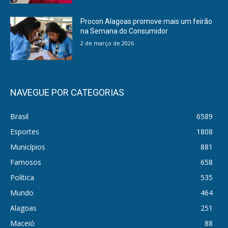
Procon Alagoas promove mais um feirão
na Semana do Consumidor
2 de março de 2026
NAVEGUE POR CATEGORIAS
Brasil
6589
Esportes
1808
Municípios
881
Famosos
658
Política
535
Mundo
464
Alagoas
251
Maceió
88