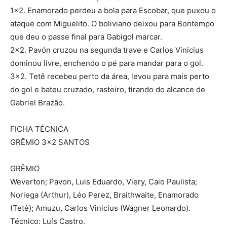
1×2. Enamorado perdeu a bola para Escobar, que puxou o
ataque com Miguelito. O boliviano deixou para Bontempo
que deu o passe final para Gabigol marcar.
2×2. Pavón cruzou na segunda trave e Carlos Vinicius
dominou livre, enchendo o pé para mandar para o gol.
3×2. Tetê recebeu perto da área, levou para mais perto
do gol e bateu cruzado, rasteiro, tirando do alcance de
Gabriel Brazão.
FICHA TÉCNICA
GRÊMIO 3×2 SANTOS
GRÊMIO
Weverton; Pavon, Luis Eduardo, Viery, Caio Paulista;
Noriega (Arthur), Léo Perez, Braithwaite, Enamorado
(Tetê); Amuzu, Carlos Vinicius (Wagner Leonardo).
Técnico: Luís Castro.