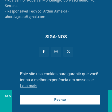
• Rua Senhor Roberval Montenegro do Nascimento, 46,
Serraria.
• Responsável Técnico: Arthur Almeida -
ahoralagoas@gmail.com
SIGA-NOS
Políticas de Privacidade e Cookies
Este site usa cookies para garantir que você
tenha a melhor experiência em nosso site.
Leia mais
© A Hora Alagoas.
Fechar
Alagoas
Municípios
Nordeste
Política
Brasil
Mundo
Esportes
Famosos
Tecnologia