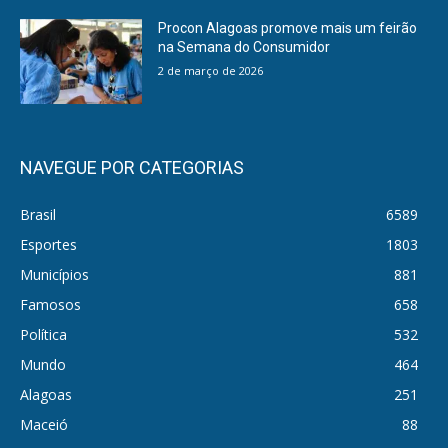
Procon Alagoas promove mais um feirão
na Semana do Consumidor
2 de março de 2026
NAVEGUE POR CATEGORIAS
Brasil
6589
Esportes
1803
Municípios
881
Famosos
658
Política
532
Mundo
464
Alagoas
251
Maceió
88