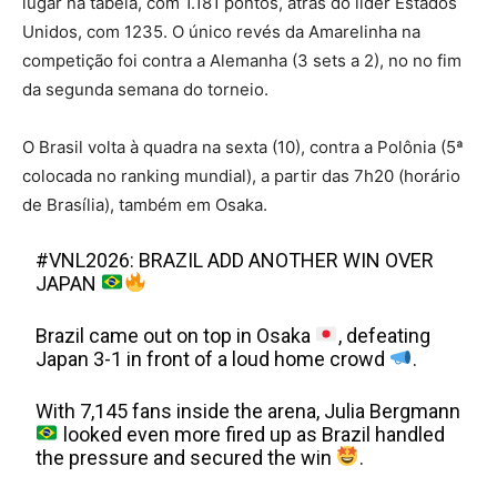
lugar na tabela, com 1.181 pontos, atrás do líder Estados
Unidos, com 1235. O único revés da Amarelinha na
competição foi contra a Alemanha (3 sets a 2), no no fim
da segunda semana do torneio.
O Brasil volta à quadra na sexta (10), contra a Polônia (5ª
colocada no ranking mundial), a partir das 7h20 (horário
de Brasília), também em Osaka.
#VNL2026: BRAZIL ADD ANOTHER WIN OVER
JAPAN
Brazil came out on top in Osaka
, defeating
Japan 3-1 in front of a loud home crowd
.
With 7,145 fans inside the arena, Julia Bergmann
looked even more fired up as Brazil handled
the pressure and secured the win
.