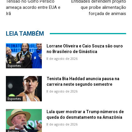
Tensão no Golfo Pérsico
Entidades defendem projeto
ameaça acordo entre EUA e
que proíbe alimentação
Irã
forçada de animais
LEIA TAMBÉM
Lorrane Oliveira e Caio Souza são ouro
no Brasileiro de Ginástica
8 de agosto de 2026
Esportes
Tenista Bia Haddad anuncia pausa na
carreira neste segundo semestre
8 de agosto de 2026
Esportes
Lula quer mostrar a Trump números de
queda do desmatamento na Amazônia
8 de agosto de 2026
Política