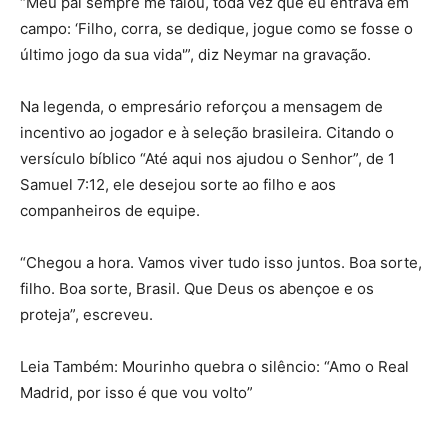
“Meu pai sempre me falou, toda vez que eu entrava em
campo: ‘Filho, corra, se dedique, jogue como se fosse o
último jogo da sua vida'”
, diz Neymar na gravação.
Na legenda, o empresário reforçou a mensagem de
incentivo ao jogador e à seleção brasileira. Citando o
versículo bíblico
“Até aqui nos ajudou o Senhor”
, de 1
Samuel 7:12, ele desejou sorte ao filho e aos
companheiros de equipe.
“Chegou a hora. Vamos viver tudo isso juntos. Boa sorte,
filho. Boa sorte, Brasil. Que Deus os abençoe e os
proteja”
, escreveu.
Leia Também: Mourinho quebra o silêncio: “Amo o Real
Madrid, por isso é que vou volto”