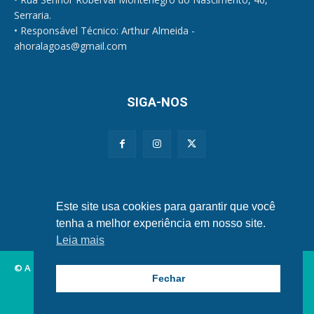
Serraria.
• Responsável Técnico: Arthur Almeida -
ahoralagoas@gmail.com
SIGA-NOS
Políticas de Privacidade e Cookies
Este site usa cookies para garantir que você
tenha a melhor experiência em nosso site.
Leia mais
© A Hora Alagoas.
Fechar
Alagoas
Municípios
Nordeste
Política
Brasil
Mundo
Esportes
Famosos
Tecnologia