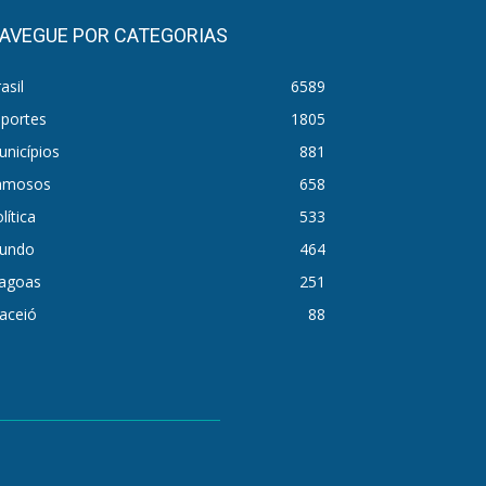
AVEGUE POR CATEGORIAS
asil
6589
sportes
1805
nicípios
881
amosos
658
lítica
533
undo
464
lagoas
251
aceió
88