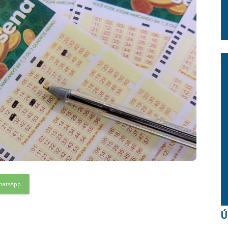
hatsApp
Ú