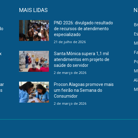
MAIS LIDAS
N
PND 2026: divulgado resultado
Br
do
de recursos de atendimento
E
especializado
21 de julho de 2026
Mu
F
x
Santa Mônica supera 1,1 mil
atendimentos em projeto de
Po
saúde do servidor
M
2 de março de 2026
A
rar
Procon Alagoas promove mais
M
es
um feirão na Semana do
Consumidor
2 de março de 2026