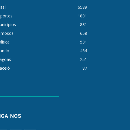
asil
6589
sportes
1801
nicípios
881
amosos
658
lítica
531
undo
464
lagoas
251
aceió
87
IGA-NOS