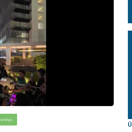
hatsApp
Ú