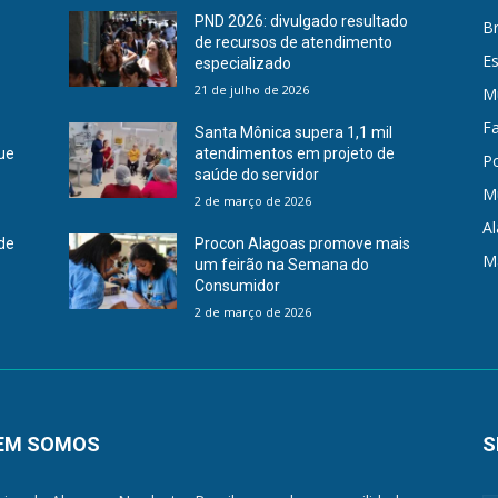
PND 2026: divulgado resultado
Br
de recursos de atendimento
E
especializado
21 de julho de 2026
Mu
F
Santa Mônica supera 1,1 mil
que
atendimentos em projeto de
Po
saúde do servidor
M
2 de março de 2026
A
 de
Procon Alagoas promove mais
M
um feirão na Semana do
Consumidor
2 de março de 2026
EM SOMOS
S