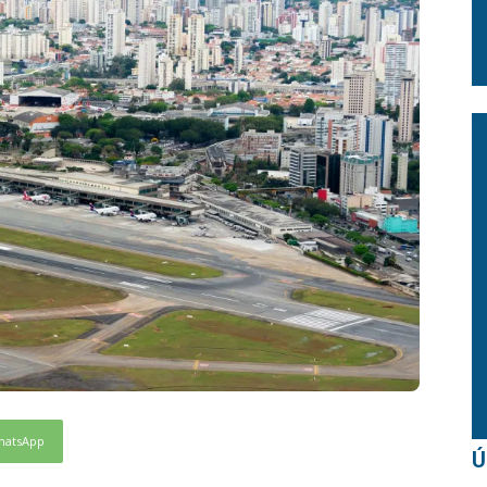
hatsApp
Ú