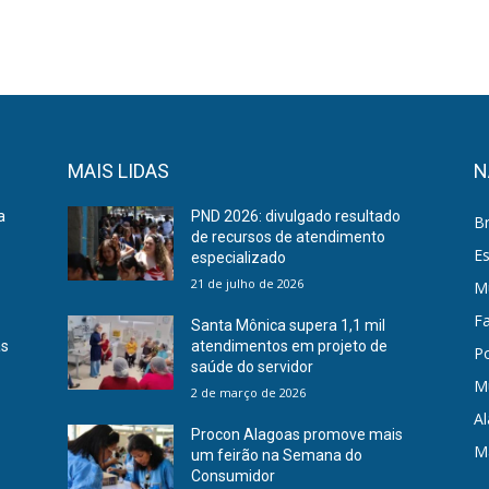
MAIS LIDAS
N
a
PND 2026: divulgado resultado
Br
de recursos de atendimento
E
especializado
21 de julho de 2026
Mu
F
Santa Mônica supera 1,1 mil
as
atendimentos em projeto de
Po
saúde do servidor
M
2 de março de 2026
A
Procon Alagoas promove mais
M
a
um feirão na Semana do
Consumidor