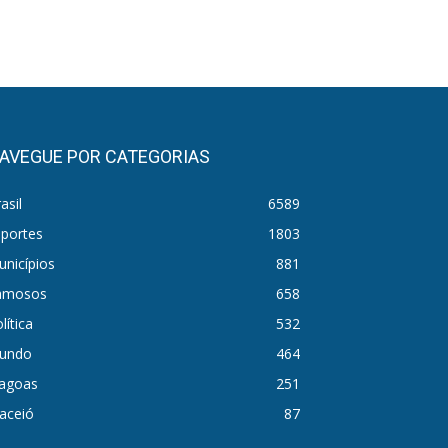
AVEGUE POR CATEGORIAS
asil
6589
sportes
1803
nicípios
881
amosos
658
lítica
532
undo
464
lagoas
251
aceió
87