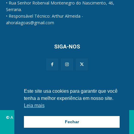
• Rua Senhor Roberval Montenegro do Nascimento, 46,
Serraria.
• Responsável Técnico: Arthur Almeida -
ahoralagoas@gmail.com
SIGA-NOS
Políticas de Privacidade e Cookies
Este site usa cookies para garantir que você
tenha a melhor experiência em nosso site.
Leia mais
© A Hora Alagoas.
Fechar
Alagoas
Municípios
Nordeste
Política
Brasil
Mundo