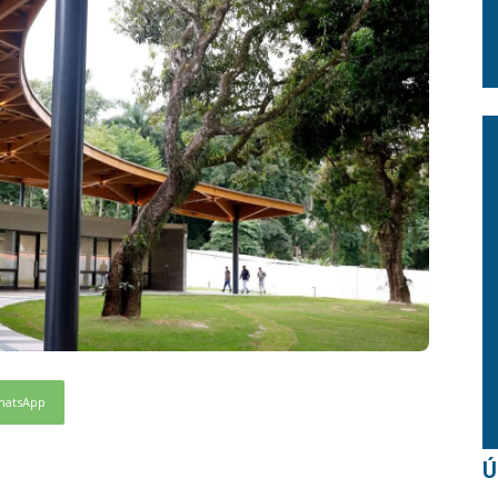
hatsApp
Ú